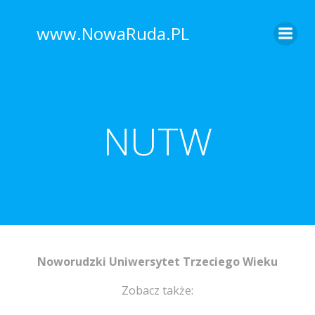
www.NowaRuda.PL
NUTW
Noworudzki Uniwersytet Trzeciego Wieku
Zobacz także: